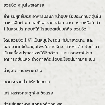
ฮวยซัว สมุนไพรเลิศรส
สำหรับผู้ที่ลิ้มรส อาหารประเภทน้ำซุปหรือประเภทชุดตุ๋นใน
อาหารจีนต่างๆ และมีรสกลมกล่อม มาก ทราบหรือไม่ว่า
1 ในส่วนประกอบที่ให้มีรสยอดเยี่ยมก็คือ ฮวยซัว
โดยฮวยซัว山药 เป็นสมุนไพรจีน ที่มีมายาวนาน และ
นอกจากใช้เป็นสมุนไพรในการรักษาต่างๆแล้ว ยังนำมา
เป็นเครื่องปรุงอาหารได้อีกด้วย และนอกจากให้รส
อาหารดีขึ้นแล้ว ร่างกายก็จะได้ประโยชน์มากมาย เช่น
บำรุงไต กระเพาะ ม้าม
ลดกระหายน้ำ ให้หลับสบาย
เสริมสร้างกระดูกให้แข็งแรง
ช่วยย่อยอาหาร แก้ท้องอืดท้อเฟ้อ