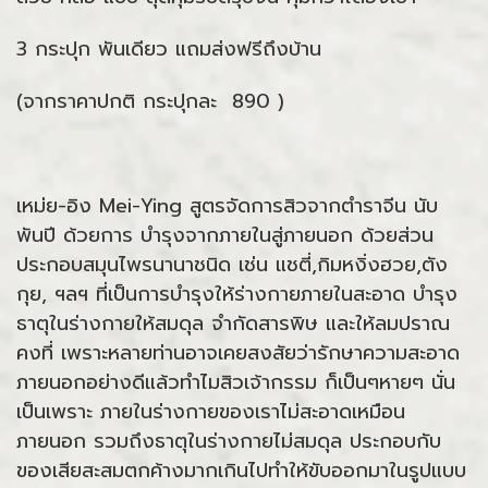
3 กระปุก พันเดียว แถมส่งฟรีถึงบ้าน
(จากราคาปกติ กระปุกละ 890 )
เหม่ย-อิง Mei-Ying สูตรจัดการสิวจากตำราจีน นับ
พันปี ด้วยการ บำรุงจากภายในสู่ภายนอก ด้วยส่วน
ประกอบสมุนไพรนานาชนิด เช่น แชตี่,กิมหงิ่งฮวย,ตัง
กุย, ฯลฯ ที่เป็นการบำรุงให้ร่างกายภายในสะอาด บำรุง
ธาตุในร่างกายให้สมดุล จำกัดสารพิษ และให้ลมปราณ
คงที่ เพราะหลายท่านอาจเคยสงสัยว่ารักษาความสะอาด
ภายนอกอย่างดีแล้วทำไมสิวเจ้ากรรม ก็เป็นๆหายๆ นั่น
เป็นเพราะ ภายในร่างกายของเราไม่สะอาดเหมือน
ภายนอก รวมถึงธาตุในร่างกายไม่สมดุล ประกอบกับ
ของเสียสะสมตกค้างมากเกินไปทำให้ขับออกมาในรูปแบบ