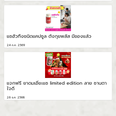
แซฮัวทึงชนิดแคปซูล ตังกุยพลัส มีของแล้ว
24 ก.ค. 2569
แจกฟรี ยาดมเอี๊ยะแซ limited edition ลาย ซานตา
ใจดี
26 ธ.ค. 2568