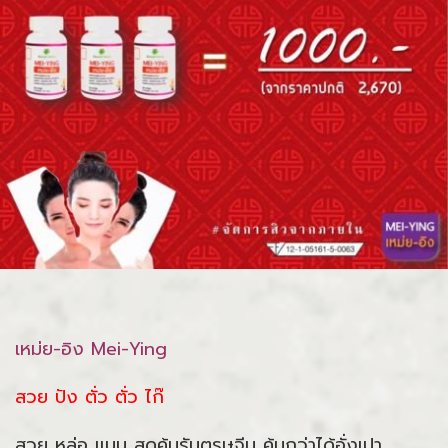
เหม่ย-อิง Mei-Ying
สวย ปัง ตั่ว ตั่ว ไก๊
สวย หล่อ แบบ สุดคุ้มรับตรุษจีน คุ้มกว่าได้อั่งเปา