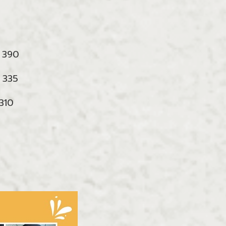
ะ 390
ะ 335
ะ310