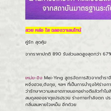
สวย หล่อ ใส ฉลองวาเลนไทน์
คู่รัก สุดคุ้ม
จากราคาปกติ 890 รับส่วนลดสูงสุดกว่า 67%++
เหม่ย-อิง
Mei-Ying สูตรจัดการสิวจากตำราจีน
หงิ่งฮวย,ตังกุย, ฯลฯ ที่เป็นการบำรุงให้ร่
ว่ารักษาความสะอาดภายนอกอย่างดีแล้วทำไมสิ
สมดุลของธาตุแปรปรวน ร่างกายกำลังตก ประก
กลิ่นลมหายใจเหม็น อีกด้วย