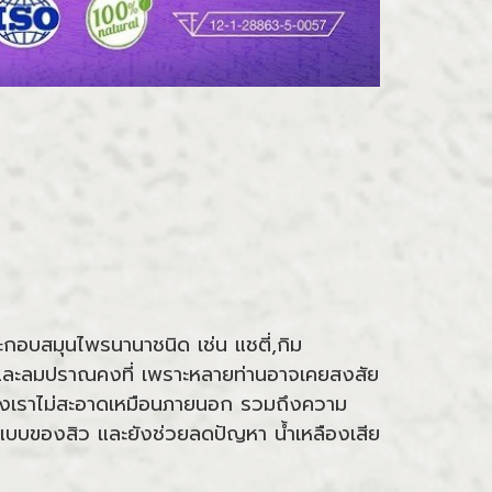
กอบสมุนไพรนานาชนิด เช่น แชตี่,กิม
ษ และลมปราณคงที่ เพราะหลายท่านอาจเคยสงสัย
ยของเราไม่สะอาดเหมือนภายนอก รวมถึงความ
บบของสิว และยังช่วยลดปัญหา น้ำเหลืองเสีย