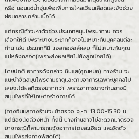
หรือ นอนแช่น้ำอุ่นเพื่อเพิ่มการไหลเวียนเลือดและยังช่วย
ผ่อนคลายกล้ามเนื้อได้
แต่กรณีถ้าจะหาตัวช่วยประเภทสมุนไพรมาทาน ควร
เลือกให้ดี เพราะบางประเภทก็อาจไม่เหมาะกับบุคคลแต่ละ
ท่าน เช่น ประเภทที่มี แอลกอฮอล์ผสม ก็ไม่เหมาะกับคุณ
แม่หลังคลอด(เพราะส่งผลเสียไปยังลูกน้อยได้)
โดยปกติ อาการดังกล่าว ซินแส(คุณหมอ) ทางร้าน จะ
แนะนำจัดสมุนไพรตามธาตุและตามอาการเฉพาะบุคคลไป
เลยจะได้ผลที่ตรงมากกว่า เพราะอาการบางท่านอาจมี
สมุนไพรที่ให้โทษต่อร่างกายได้
(ทางซินแสทางร้านจะเข้าตรวจ จ.-ศ. 13.00-15.30 น.
แต่ต้องนัดล่วงหน้า ทั้งนี้ บางท่านอาจไม่สะดวกมาตรวจ
บางกรณีก็สามารถแจ้งอาการโดยละเอียด และจัดตัว
สมุนไพรส่งทางพัสดุได้)