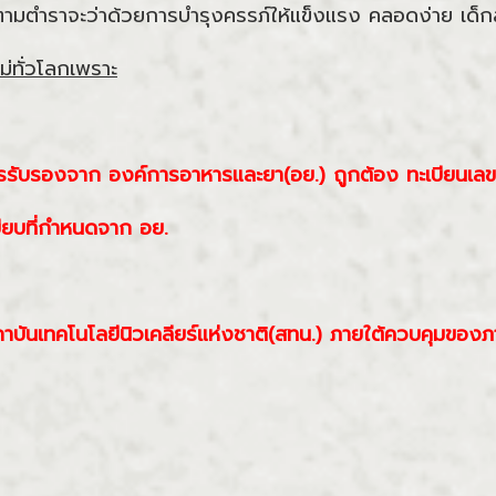
 ที่ตามตำราจะว่าด้วยการบำรุงครรภ์ให้แข็งแรง คลอดง่าย เด็
แม่ทั่วโลกเพราะ
ารรับรองจาก องค์การอาหารและยา(อย.) ถูกต้อง ทะเบียนเล
ียบที่กำหนดจาก อย.
บันเทคโนโลยีนิวเคลียร์แห่งชาติ(สทน.) ภายใต้ควบคุมของภา