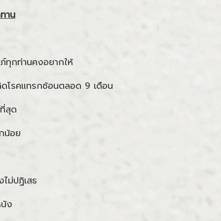
กทาน
ครรภ์ทุกท่านคงอยากให้
เกิดโรคแทรกซ้อนตลอด 9 เดือน
ี่สุด
ูกน้อย
งไม่ปฏิเสธ
หนัง