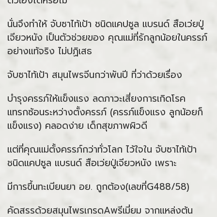
ตัวเองได้หรือไม่
นั่นจึงทำให้ จับซาไท้เป้า ชนิดแคปซูล แบรนด์ สือเว่ยปู่
เจียวหนัง เป็นตัวช่วยของ คุณแม่ที่รักลูกน้อยในครรภ์
อย่างแท้จริง ไม่ปฏิเสธ
จับซาไท้เป้า สมุนไพรจีนกว่าพันปี ที่ว่าด้วยเรื่อง
บำรุงครรภ์ให้แข็งแรง ลดภาวะเสี่ยงการเกิดโรค
แทรกซ้อนระหว่างตั้งครรภ์ (ครรภ์แข็งแรง ลูกน้อยก็
แข็งแรง) คลอดง่าย เด็กสุขภาพผิวดี
แต่ที่คุณแม่ตั้งครรภ์กว่าทั่วโลก ไว้ใจใน จับซาไท้เป้า
ชนิดแคปซูล แบรนด์ สือเว่ยปู่เจียวหนัง เพราะ
มีการขึ้นทะเบียนยา อย. ถูกต้อง(เลขที่G488/58)
คัดสรรด้วยสมุนไพรเกรดAพรีเมี่ยม จากแหล่งต้น