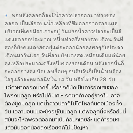
3.
พอหลังคลอดก็จะมีน้ำคาวปลาออกมาทางช่อง
คลอด เป็นเลือดปนน้ำเหลืองที่ซึมออกจากรอยแผล
บริเวณที่เคยมีรกเกาะอยู่ วันแรกน้ำคาวปลาจะเป็นสี
แดงสดออกประมาณ หนึ่งเท่าครึ่งของรอบเดือน วันที่
สองก็ยังคงแดงสดอยู่แต่จะออกน้อยลงพอๆกับประจำ
เดือนมาวันแรก วันที่สามยังแดงสดเหมือนเดิมแต่น้อย
ลงเหลือประมาณครึ่งหนึ่งของรอบเดือน หลังจากนั้นก็
จะออกจางลง น้อยลงเรื่อยๆ จนสิบวันก็เป็นน้ำเหลือง
28 วัน
ใสๆแล้วจะหมดสนิทใน 14 วัน หรือไม่เกิน
แต่ถ้าหากออกมากขึ้นเรื่อยๆก็มักเป็นการอักเสบของ
โพรงมดลูก หรือไม่ก็มีเศษ รกตกค้างอยู่ข้างใน..อาจ
ต้องขูดมดลูก แต่น้ำคาวปลาก็ไม่ได้ไหลกันต่อเนื่องทั้ง
วัน เวลานอนมันจะขังอยู่ในมดลูก แต่พอลุกนั่งหรือยืนนี่
สิมันจะไหลพรวดออกมาเป็นก้อนๆเลยล่ะ แต่ถ้ารวมๆ
แล้วมันออกน้อยลงเรื่อยๆก็ไม่มีปัญหา