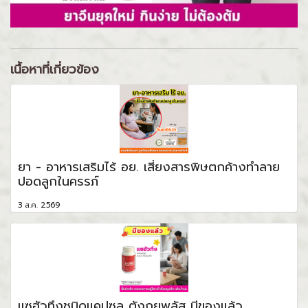
เนื้อหาที่เกี่ยวข้อง
ยา - อาหารเสริมไร้ อย. เสี่ยงสารพิษตกค้างทำลาย
ปอดลูกในครรภ์
3 ส.ค. 2569
แซฮัวทึงชนิดแคปซูล ตังกุยพลัส มีของแล้ว