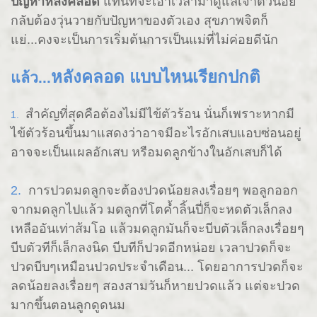
ปัญหาหลังคลอด
แทนที่จะเอาเวลามาดูแลเจ้าตัวน้อย
กลับต้องวุ่นวายกับปัญหาของตัวเอง สุขภาพจิตก็
แย่...คงจะเป็นการเริ่มต้นการเป็นแม่ที่ไม่ค่อยดีนัก
หลังคลอด แบบไหนเรียกปกติ
แล้ว...
สำคัญที่สุดคือต้องไม่มีไข้ตัวร้อน นั่นก็เพราะหากมี
1.
ไข้ตัวร้อนขึ้นมาแสดงว่าอาจมีอะไรอักเสบแอบซ่อนอยู่
อาจจะเป็นแผลอักเสบ หรือมดลูกข้างในอักเสบก็ได้
2.
การปวดมดลูกจะต้องปวดน้อยลงเรื่อยๆ พอลูกออก
จากมดลูกไปแล้ว มดลูกที่โตค้ำลิ้นปี่ก็จะหดตัวเล็กลง
เหลืออันเท่าส้มโอ แล้วมดลูกมันก็จะบีบตัวเล็กลงเรื่อยๆ
บีบตัวทีก็เล็กลงนิด บีบทีก็ปวดอีกหน่อย เวลาปวดก็จะ
ปวดบีบๆเหมือนปวดประจำเดือน... โดยอาการปวดก็จะ
ลดน้อยลงเรื่อยๆ สองสามวันก็หายปวดแล้ว แต่จะปวด
มากขึ้นตอนลูกดูดนม