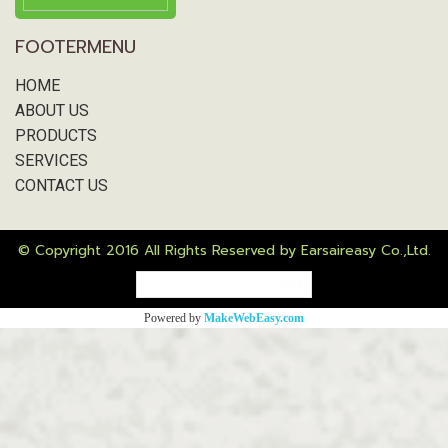
FOOTERMENU
HOME
ABOUT US
PRODUCTS
SERVICES
CONTACT US
© Copyright 2016 All Rights Reserved by Earsaireasy Co.,Ltd.
ผู้เข้าชมวันนี้
301
Powered by
MakeWebEasy.com