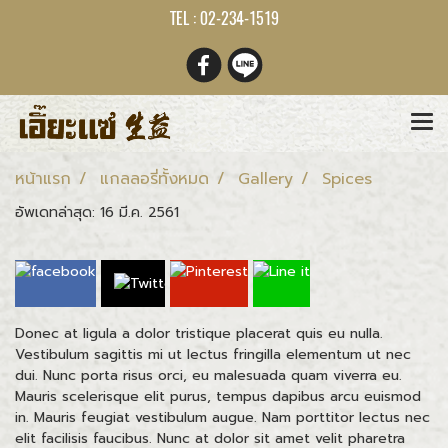
TEL : 02-234-1519
หน้าแรก
แกลลอรี่ทั้งหมด
Gallery
Spices
อัพเดทล่าสุด: 16 มี.ค. 2561
Donec at ligula a dolor tristique placerat quis eu nulla.
Vestibulum sagittis mi ut lectus fringilla elementum ut nec
dui. Nunc porta risus orci, eu malesuada quam viverra eu.
Mauris scelerisque elit purus, tempus dapibus arcu euismod
in. Mauris feugiat vestibulum augue. Nam porttitor lectus nec
elit facilisis faucibus. Nunc at dolor sit amet velit pharetra