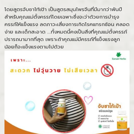
โดยสูตรจับซาไท้เป้า เป็นสูตรสมุนไพรจีนที่มีมากว่าพันปี
สำหรับคุณแม่ตั้งครรภ์โดยเฉพาะซึ่งจะว่าด้วยการบำรุง
ครรภ์ให้แข็งแรง ลดภาวะเสี่ยงการเกิดโรคแทรกซ้อน คลอด
ง่าย และเด็กสะอาด ...ทั้งหมดนี้คงเป็นสิ่งที่คุณแม่ตั้งครรภ์
ปรารถนามากที่สุด เพราะถ้าคุณแม่มีครรภ์ที่แข็งแรงลูก
น้อยก็จะแข็งแรงตามไปด้วย