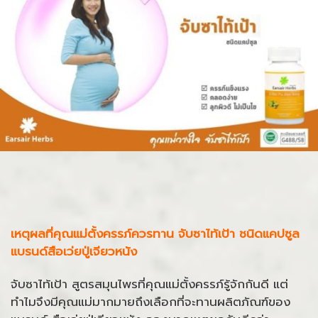
เหตุผลที่คุณแม่ตั้งครรภ์ควรทาน จับซาไท้เป้า ชนิดแคปซูล
แบรนด์สือเว่ยปู่เจียวหนัง
จับซาไท้เป้า สูตรสมุนไพรที่คุณแม่ตั้งครรภ์รู้จักกันดี แต่
ทำไมจึงมีคุณแม่มากมายถึงเลือกที่จะทานผลิตภัณฑ์ของ