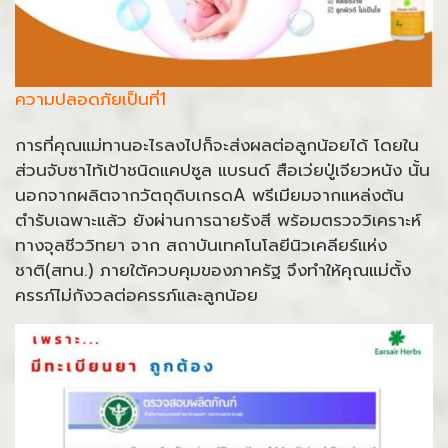
ความปลอดภัยเป็นที่1
การที่คุณแม่ทานอะไรลงไปก็จะส่งผลต่อลูกน้อยได้ โดยใน
ส่วนจับซาไท้เป้าชนิดแคปซูล แบรนด์ สือเว่ยปู่เจียวหนัง นั้น
นอกจากผลิตจากวัตถุดิบเกรดA พรีเมียมจากแหล่งต้น
ตำรับเฉพาะแล้ว ยังผ่านการฉายรังสี พร้อมตรวจวิเคราะห์
ทางจุลชีววิทยา จาก สถาบันเทคโนโลยีนิวเคลียร์แห่ง
ชาติ(สทน.) ภายใต้ควบคุมของภาครัฐ จึงทำให้คุณแม่ตั้ง
ครรภ์ไม่กังวลต่อครรภ์และลูกน้อย