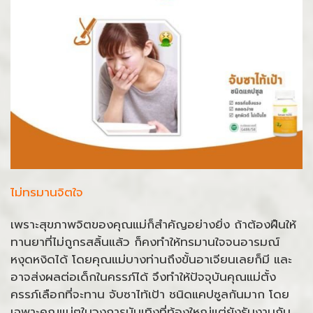
ไม่ทรมานจิตใจ
เพราะสุขภาพจิตของคุณแม่ก็สำคัญอย่างยิ่ง ถ้าต้องฝืนให้
ทานยาที่ไม่ถูกรสลิ้นแล้ว ก็คงทำให้ทรมานใจจนอารมณ์
หงุดหงิดได้ โดยคุณแม่บางท่านถึงขั้นอาเจียนเลยก็มี และ
อาจส่งผลต่อเด็กในครรภ์ได้ จึงทำให้ปัจจุบันคุณแม่ตั้ง
ครรภ์เลือกที่จะทาน จับซาไท้เป้า ชนิดแคปซูลกันมาก โดย
เฉพาะคุณแม่ๆในวงการบันเทิงที่ท้องใหญ่แต่ยังรับงานกัน