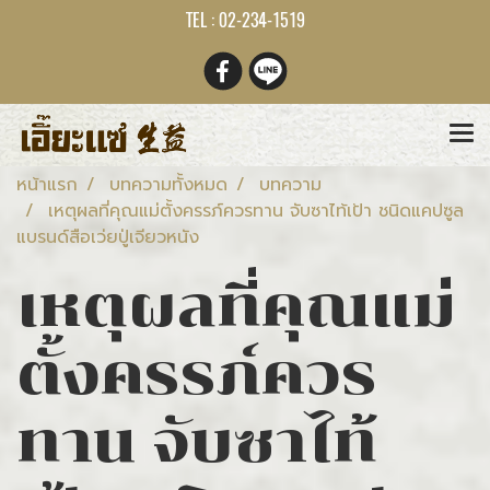
TEL : 02-234-1519
หน้าแรก
บทความทั้งหมด
บทความ
เหตุผลที่คุณแม่ตั้งครรภ์ควรทาน จับซาไท้เป้า ชนิดแคปซูล
แบรนด์สือเว่ยปู่เจียวหนัง
เหตุผลที่คุณแม่
ตั้งครรภ์ควร
ทาน จับซาไท้