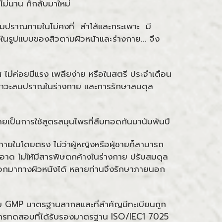
ปไม่นาน ก็กลับมาใหม่
มปราณภายในไม่คงที่ ลำไส้และกระเพาะ มี
นรูปแบบของสิวตามผิวหน้าและร่างกาย... จึง
 ไม่ค่อยมีแรง เพลียง่าย หรือในสตรี ประจำเดือน
ทบ ภาวะลมปราณในร่างกาย และการรักษาสมดุล
ดยเป็นการใช้สูตรสมุนไพรที่สืบทอดกันมานับพันปี
กภายในโดยตรง ไม่ว่าผู้หญิงหรือผู้ชายก็สามารถ
ะอาด ไม่ให้มีสารพิษตกค้างในร่างกาย ปรับสมดุล
ยออกมาทางผิวหนังได้ หลายท่านจึงรักษาภายนอก
ดับ GMP มาตรฐานสากลและที่สำคัญมีทะเบียนถูก
ิการทดสอบที่ได้รับรองมาตรฐาน ISO/IEC1 7025