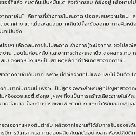
ซอร์ก็แล้ว หมดกันเป็นหมื่นแต่ สิวเจ้ากรรม ก็ยังอยู่ หรือหายไ
วจากภายใน” คือการที่ร่างกายไม่สะอาด ปอดสะสมความร้อน ล
ะสมตกค้าง และเมื่อสะสมจนมากเกินไปก็จะขับออกมาทางผิวหนังใ
บมาเป็นอีก
กบ่อยๆ เลือดลมภายในไม่สะอาด ร่างกาย(จะมีอาการ ผิวไม่สดใส
ดหงิดง่าย นอนไม่ค่อยหลับ และอาการต่างๆเหล่านี้จะส่งผลกระ
กเสบของผิวหนัง และเป็นสาเหตุหลักที่ทำให้เกิดสิวจากภายใน
วจากภายในกันมาก เพราะ มีค่าใช้จ่ายที่ไม่แพง และไม่เจ็บตัว โ
ถึงกันมากในตอนนี้ เพราะ เป็นสูตรเฉพาะสำหรับผู้ที่ปัญหาสิวจา
มหงิ่งฮวย,แชตี่,ตังกุย ,ฯลฯ ที่จะเป็นการสร้างเลือดภายในให้ส
่างกายอ่อนแอ ก็จะเกิดการสะสมพิษตกค้าง และทำให้ขับของเสี
บเกรดเอจากแหล่งต้นตำรับ ผลิตจากโรงานที่ได้รับการรับรองระ
ารมีการวิเคราะห์และทดสอบผลิตภัณฑ์ตัวอย่างจากห้องปฏิบัต