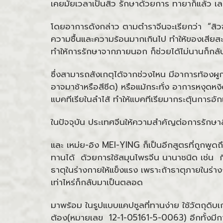
เคยมั้ยเวลาเป็นสิว รักษาด้วยการ ทายาก็แล้ว เลเ
โดยอาการดังกล่าว ตามตำราจีนจะเรียกว่า “สิ
ความชื้นและความร้อนมากเกินไป ทำให้ของเสียส
ทำให้การรักษาจากภายนอก ก็ช่วยได้ไม่นานก็กลั
ซึ่งสามารถสังเกตุได้จากช่วงไหน มีอาการท้องผู
อาจมาช้าหรือสีซีด) หรือแม้กระทั่ง อาการหงุ
แบคทีเรียในลำไส้ ทำให้แบคทีเรียมากระตุ้นการอั
ในปัจจุบัน ประเทศจีนให้ความสำคัญต่อการรักษาสิ
และ เหม่ย-อิง MEI-YING ก็เป็นอีกสูตรที่ถูกพูด
ทานได้ ด้วยการใช้สมุนไพรจีน นานาชนิด เช่น กิ
ธาตุในร่างกายให้แข็งแรง เพราะถ้าธาตุภายในร
เท่าไหร่ก็กลับมาเป็นตลอด
มาพร้อม ในรูปแบบแคปซูลที่ทานง่าย ใช้วัตถุดิ
ต้อง(หมายเลข 12-1-05161-5-0063) อีกทั้งมีก