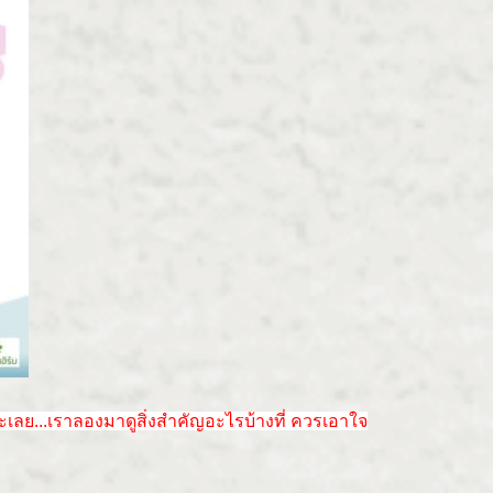
เลย...เราลองมาดูสิ่งสำคัญอะไรบ้างที่ ควรเอาใจ