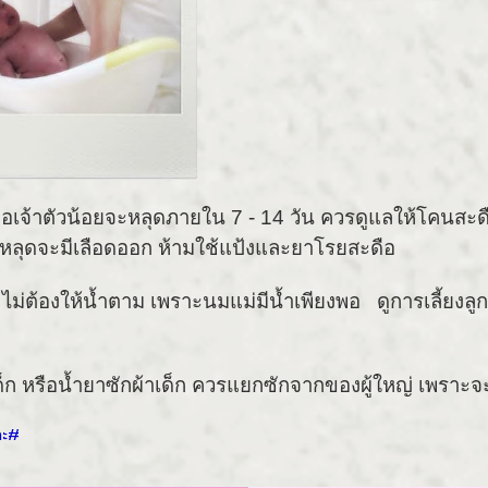
เจ้าตัวน้อยจะหลุดภายใน 7 - 14 วัน ควรดูแลให้โคนสะดือ
้จะหลุดจะมีเลือดออก ห้ามใช้แป้งและยาโรยสะดือ
ง ไม่ต้องให้น้ำตาม เพราะนมแม่มีน้ำเพียงพอ
ดูการเลี้ยงลู
เด็ก หรือน้ำยาซักผ้าเด็ก ควรแยกซักจากของผู้ใหญ่ เพราะจะม
คะ#