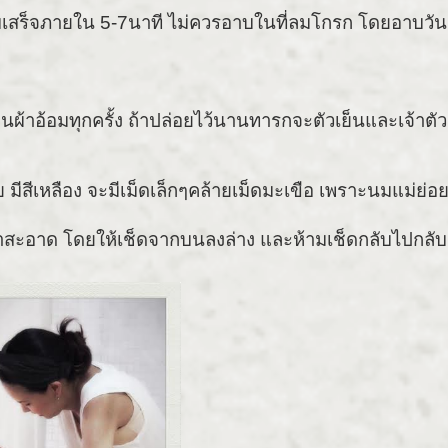
เสร็จภายใน 5-7นาที ไม่ควรอาบในที่ลมโกรก โดยอาบวันละ
่ยนผ้าอ้อมทุกครั้ง ถ้าปล่อยไว้นานทารกจะตัวเย็นและเจ้าต
 มีสีเหลือง จะมีเม็ดเล็กๆคล้ายเม็ดมะเขือ เพราะนมแม่ย่อ
น้ำสะอาด โดยให้เช็ดจากบนลงล่าง และห้ามเช็ดกลับไปกลั