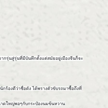
รุ่นสู่รุ่นท
ี่มีบันทึกตั้งแต่สมัยอยู่เ
มืองจีนก็จะ
นักร้องดีว่าชื่อดัง ได้พรางตัวขับรถมาซื้อถึงที
ขนาดใหญ่พอๆกับก
ระป๋องนมข้นหวาน