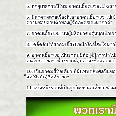
5. ทุกๆเทศกาลปีใหม่ ยาดมเอี๊ยะแซจะมี ฉลา
6. มีละครหลายเรื่องที่เอายาดม
เอี๊ยะแซ ไปเ
ความชอบส่วนตัวของผู้
จัดละครเองมากกว่า
7. ยาดมเอี๊ยะแซ เป็นผู้ผลิตยาดมรุ่นบุกเบิก
เจ
8. เคล็ดลับให้ยาดมเอี๊ยะแซมีก
ลิ่นที่สะใจมาก
9. ยาดมเอี๊ยะแซ เป็นยาดมยี่ห้อ ที่มีการนำ
คนโปรด ,ฯลฯ เนื่องจากมีลูกค้าสั่งซื้อแ
ละขอ
10. เป็นยาดมยี่ห้อเดียว ที่มีแฟนคลับศิลปินขอ
็อค(หัวมัน)ชื่อดัง ,ฯลฯ
11. ครั้งหนึ่งร้านที่เป็นผู้ผล
ิตยาดมเอี๊ยะแซ เ