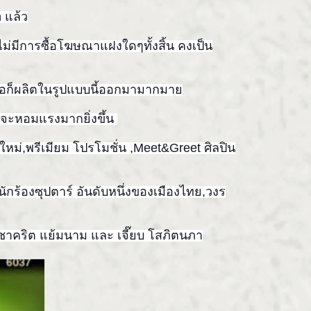
n แล้ว
ไม่มีการซื้อโฆษณาแฝง
ใดๆทั้งสิ้น คงเป็น
้อก็ผลิตใน
รูปแบบนี้ออกมามากมาย
ิ่นจะหอมแรงมากยิ่ง
ขึ้น
นใหม่,พรีเมียม โปรโมชั่น ,Meet&Greet ศิลปิน
ักร้องซุปตาร์ อันดับหนึ่งของเมืองไทย,วงร
ย ชาคริต แย้มนาม และ เจี๊ยบ โสภิตนภา