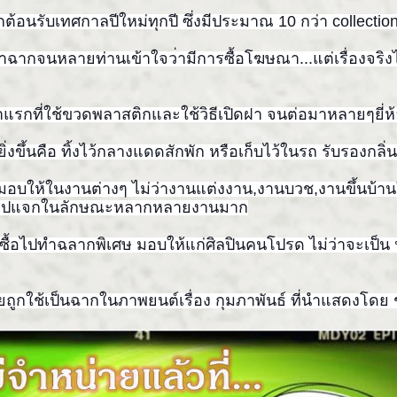
กต้อนรับเทศกาลปีใหม่ทุก
ปี ซึ่งมีประมาณ 10 กว่า collectio
ข้าฉากจนหลายท่านเข้าใจว
่ามีการซื้อโฆษณา...แต่เรื่
องจริง
้าแรกที่ใช้ขวดพลาสติกและ
ใช้วิธีเปิดฝา จนต่อมาหลายๆยี่ห
ยิ่งขึ้นคือ ทิ้งไว้กลางแดดสักพัก หรือเก็บไว้ในรถ รับรองกล
ไปมอบให้ในงานต่า
งๆ ไม่ว่างานแต่งงาน,งานบวช,งา
นขึ้นบ้า
ไปแจกในลักษณะหลากหลายง
านมาก
ซื้อไป
ทำฉลากพิเศษ มอบให้แก่ศิลปินคนโปรด ไม่ว่าจะเป็น น
คยถูกใช้เป็นฉากในภาพยนต์เ
รื่อง กุมภาพันธ์ ที่นำแสดงโด