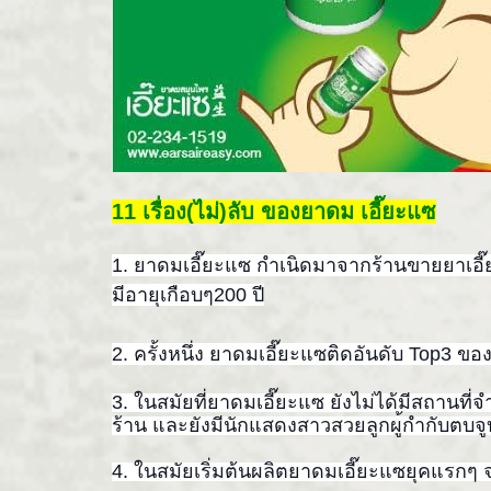
11 เรื่อง(ไม่)ลับ ของยาดม เอี๊ยะแซ
1. ยาดมเอี๊ยะแซ กำเนิดมาจากร้านขายยาเอี๊
มีอายุเกือบๆ200
ปี
2. ครั้งหนึ่ง ยาดมเอี๊ยะแซติดอันดับ Top3 ข
3. ในสมัยที่ยาดมเอี๊ยะแซ ยังไม่ได้มีสถานที่
ร้าน และยังมีนักแสดงสาวสวยลูกผู
้กำกับตบจ
4. ในสมัยเริ่มต้นผลิตยาดมเอี๊
ยะแซยุคแรกๆ จ