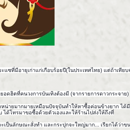
ยะ
แซที่มีอายุเก่าแก่เกือบร้อ
ยปี(ในประเทศไทย) แต่ถ้าเทียบจาก
องยอดฮิตที่คนวงการบันเทิง
ต้องมี (จากรายการดาวกระจาย)
จำหน่ายม
ากมายเหมือนปัจจุบันทำให้หา
ซื้อค่อนข้างยาก ได้มี
ูบ ได้โทรมาขอซื้อด้วยตัวเองแล
ะให้ร้านไปส่งให้ถึงที่
ะเป็นลักษณะสั่งทำ และกระปุกจะใหญ่มาก... เรียกได้ว่า