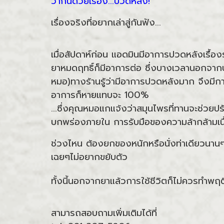
ว่ากันด้วยเรื่อง...ปวดหลัง!
เรื่องจริงที่อยากเล่าสู่กันฟัง...
เมื่อสัปดาห์ก่อน แอดมินมีอาการปวดหลังเรื้อ
ยาหมดฤทธิ์ก็มีอาการต่อ ซึ่งบางเวลานอกจากปว
หมอ)ทางร้านรู้ว่ามีอาการปวดหลังมาก จึงมีกา
อาการก็หายแทบจะ 100%
...ซึ่งคุณหมอแกแจ้งว่าสมุนไพรที่ทานจะช่วยป
บกพร่องภายใน การรับมือของความล้ากล้ามเน
ช่วงไหน ต้องยกของหนักหรือนั่งท่าเดียวนานๆก็
เฉยๆไม่อยากขยับตัว
ทั้งนี้นอกจากยาแล้วการใช้ชีวิตก็ไม่ควรทำพฤต
สามารถสอบถามเพิ่มเติมได้ที่