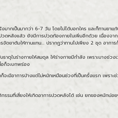
งรังมากเป็นมากว่า 6-7 วัน โดยไม่ได้บอกใคร และก็ทานยาแก้
ดหลังแล้ว ยังมีการปวดท้องภายในเพิ่มอีกด้วย เนื่องจากฤท
รจัดยาต้มให้ทานแทน... ปรากฏว่าทานไปเพียง 2 ชุด อาการก็ด
รับธาตุในร่างกายให้สมดุล ให้ร่างกายมีกำลัง เพราะบางช่วง
ื้อก็จะบกพร่อง
จะมีอาการบ้างแต่ไม่หนักเหมือนช่วงที่เป็นครั้งแรก เพราะช่ว
ิกรรมที่เสี่ยงให้เกิดอาการปวดหลังได้ เช่น ยกของหนักบ่อยๆ