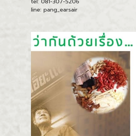
tel: 081-307-5206
line: pang_earsair