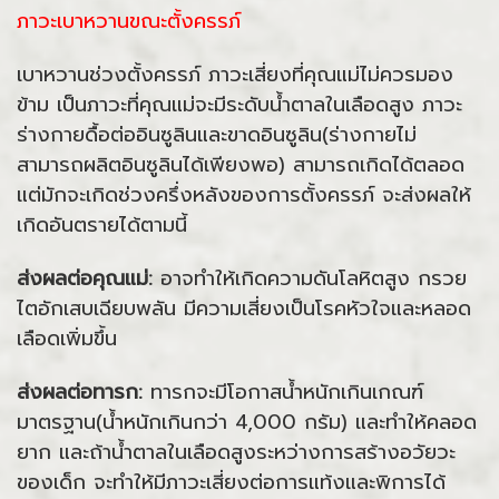
ภาวะเบาหวานขณะตั้งครรภ์
เบาหวานช่วงตั้งครรภ์ ภาวะเสี่ยงที่คุณแม่ไม่ควรมอง
ข้าม เป็นภาวะที่คุณแม่จะมีระดับน้ำตาลในเลือดสูง ภาวะ
ร่างกายดื้อต่ออินซูลินและขาดอินซูลิน(ร่างกายไม่
สามารถผลิตอินซูลินได้เพียงพอ) สามารถเกิดได้ตลอด
แต่มักจะเกิดช่วงครึ่งหลังของการตั้งครรภ์ จะส่งผลให้
เกิดอันตรายได้ตามนี้
ส่งผลต่อคุณแม่:
อาจทำให้เกิดความดันโลหิตสูง กรวย
ไตอักเสบเฉียบพลัน มีความเสี่ยงเป็นโรคหัวใจและหลอด
เลือดเพิ่มขึ้น
ส่งผลต่อทารก:
ทารกจะมีโอกาสน้ำหนักเกินเกณฑ์
มาตรฐาน(น้ำหนักเกินกว่า 4,000 กรัม) และทำให้คลอด
ยาก และถ้าน้ำตาลในเลือดสูงระหว่างการสร้างอวัยวะ
ของเด็ก จะทำให้มีภาวะเสี่ยงต่อการแท้งและพิการได้