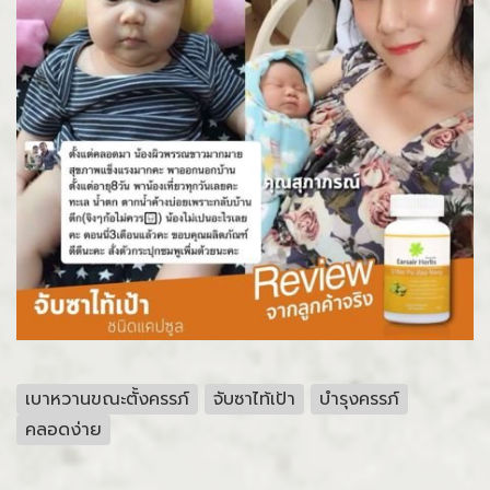
เบาหวานขณะตั้งครรภ์
จับซาไท้เป้า
บำรุงครรภ์
คลอดง่าย