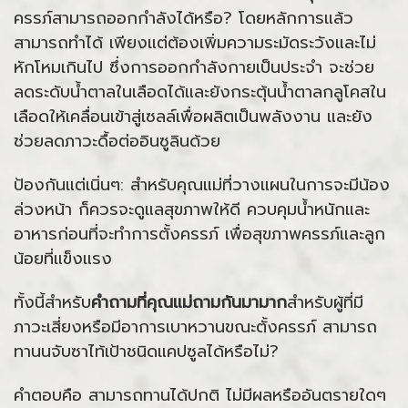
ครรภ์สามารถออกกำลังได้หรือ? โดยหลักการแล้ว
สามารถทำได้ เพียงแต่ต้องเพิ่มความระมัดระวังและไม่
หักโหมเกินไป ซึ่งการออกกำลังกายเป็นประจำ จะช่วย
ลดระดับน้ำตาลในเลือดได้และยังกระตุ้นน้ำตาลกลูโคสใน
เลือดให้เคลื่อนเข้าสู่เซลล์เพื่อผลิตเป็นพลังงาน และยัง
ช่วยลดภาวะดื้อต่ออินซูลินด้วย
ป้องกันแต่เนิ่นๆ: สำหรับคุณแม่ที่วางแผนในการจะมีน้อง
ล่วงหน้า ก็ควรจะดูแลสุขภาพให้ดี ควบคุมน้ำหนักและ
อาหารก่อนที่จะทำการตั้งครรภ์ เพื่อสุขภาพครรภ์และลูก
น้อยที่แข็งแรง
ทั้งนี้สำหรับ
คำถามที่คุณแม่ถามกันมามาก
สำหรับผู้ที่มี
ภาวะเสี่ยงหรือมีอาการเบาหวานขณะตั้งครรภ์ สามารถ
ทานนจับซาไท้เป้าชนิดแคปซูลได้หรือไม่?
คำตอบคือ สามารถทานได้ปกติ ไม่มีผลหรืออันตรายใดๆ