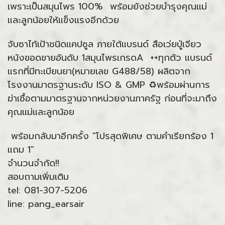
เพราะเป็นสมุนไพร 100% พร้อมยังช่วยบำรุงคุณแม่
และลูกน้อยให้แข็งแรงอีกด้วย
จับซาไท้เป้าชนิดแคปซูล ภายใต้แบรนด์ สือเว่ยปู่เจียว
หนังขอดขายอันดับ 1สมุนไพรเกรดA ++ทุกตัว แบรนด์
แรกที่มีทะเบียนยา(หมายเลข G488/58) ผลิตจาก
โรงงานมาตรฐานระดับ ISO & GMP ♻พร้อมผ่านการ
ฆ่าเชื้อตามมาตรฐานจากหน่วยงานภาครัฐ ก่อนที่จะมาถึง
คุณแม่และลูกน้อย
พร้อมกลับมาอีกครั้ง "โปรสุดพิเศษ ตามคำเรียกร้อง 1
แถม 1"
จำนวนจำกัด!!
สอบถามเพิ่มเติม
tel: 081-307-5206
line: pang_earsair