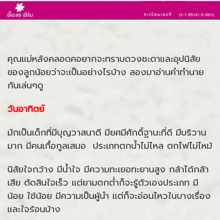
คุณแม่หลังคลอดคอยากจะทราบดวงชะตาและอุปนิสัย
ของลูกน้อยว่าจะเป็นอย่างไรบ้าง ลองมาอ่านคำทำนาย
กันเล่นๆดู
วันอาทิตย์
มักเป็นเด็กที่มีบุญวาสนาดี มียศมีศักดิ์ฐานะที่ดี มีบริวาน
มาก มีคนเกื้อกูลเสมอ ประเภทตกน้ำไม่ไหล ตกไฟไม่ไหม้
นิสัยใจกว้าง มีน้ำใจ มีความทะเยอทะยานสูง กล้าได้กล้า
เสีย ตัดสินใจเร็ว แต่ยามตกต่ำก็จะรู้ตัวเองประเภท มี
น้อย ใช้น้อย มีความเป็นผู้นำ แต่ก็จะอ่อนไหวในบางเรื่อง
และใจร้อนบ้าง