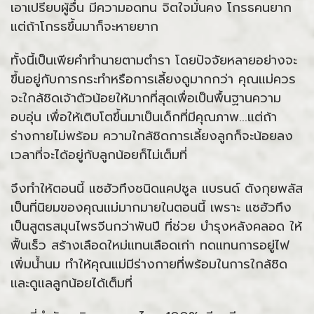
เอาเปรียบผู้อื่น มีความอดทน จิตใจมั่นคง โกรธคนยาก
แต่ถ้าโกรธขึ้นมาก็จะหายยาก
ทั้งนี้เป็นเพียคำทำนายตามตำรา โดยปัจจัยหลายอย่างจะ
ขึ้นอยู่กับการกระทำหรือการเลี้ยงดูมากกว่า คุณแม่ควร
จะใกล้ชิดเจ้าตัวน้อยให้มากที่สุดเพื่อเป็นพื้นฐานความ
อบอุ่น เพื่อให้เติบโตขึ้นมาเป็นเด็กที่มีคุณภาพ...แต่ถ้า
ร่างกายไม่พร้อม ความใกล้ชิดการเลี้ยงลูกก็จะน้อยลง
เวลาที่จะได้อยู่กับลูกน้อยก็ไม่เต็มที่
จึงทำให้ตอนนี้ แซฮัวทึงชนิดแคปซูล แบรนด์ ตังกุยพลัส
เป็นที่นิยมของคุณแม่มากมายในตอนนี้ เพราะ แซฮัวทึง
เป็นสูตรสมุนไพรจีนกว่าพันปี ที่ช่วย บำรุงหลังคลอด ให้
ฟื้นเร็ว สร้างเลือดใหม่แทนเลือดเก่า ทดแทนการอยู่ไฟ
เพิ่มน้ำนม ทำให้คุณแม่มีร่างกายที่พร้อมในการใกล้ชิด
และดูแลลูกน้อยได้เต็มที่