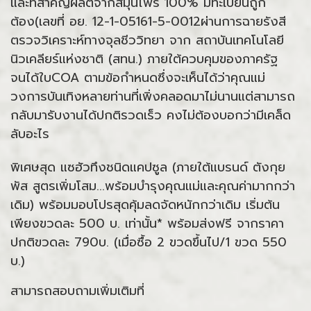
และที่สำคัญผลิตจากสมุนไพร 100% มีทะเบียนถูก
ต้อง(เลขที่ อย. 12-1-05161-5-0012ผ่านการฉายรังสี
ตรวจวิเคราะห์ทางจุลชีววิทยา จาก สถาบันเทคโนโลยี
นิวเคลียร์แห่งชาติ (สทน.) ภายใต้ควบคุมของภาครัฐ
จนได้ใบCOA ตามข้อกำหนดซึ่งจะเห็นได้ว่าคุณแม่
วงการบันเทิงหลายท่านที่เพิ่งคลอดมาไม่นานแต่สามารถ
กลับมารับงานได้ปกติรวดเร็ว คงไม่ต้องบอกว่ามีเคล็ด
ลับอะไร
พิเศษสุด แซฮัวทึงชนิดแคปซูล (ภายใต้แบรนด์ ตังกุย
พัส สูตรเพิ่มโสม...พร้อมบำรุงคุณแม่และคุณค่ามากกว่า
เดิม) พร้อมมอบโปรสุดคุ้มลดจัดหนักกว่าเดิม เริ่มต้น
เพียงขวดละ 500 บ. เท่านั้น* พร้อมส่งฟรี จากราคา
ปกติขวดละ 790บ. (เมื่อซื้อ 2 ขวดขึ้นไป/1 ขวด 550
บ.)
สามารถสอบถามเพิ่มเติมที่