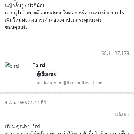
หญ้าลิ้นงู / ปัวกิน้อย
ควบคู่ไปด้วยจะมีโอกาศหายใหมค่ะ หรือจะแนะนำยาอะไร
เพิ่มใหมค่ะ สงสารเค้าตอนเค้าปวดกระดูกนะค่ะ
ขอบคุณค่ะ
58.11.27.178
ืbird
ผู้เยี่ยมชม
nokdocument@thaisoutheast.com
#1
4 ส.ค. 2556 21:42
แจ้งลบ
เรียน คุณb***rd
สามารถทานได้ครับ แต่แนะนำให้ทานตัวอื่นไปด้วย เช่น เพี้ยง