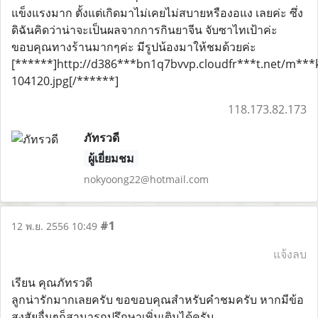
แข็งแรงมาก ตั้งแต่เกิดมาไม่เคยไม่สบายหรืองอแง เลยค่ะ ซึ่ง
ดิฉันคิดว่าน่าจะเป็นผลจากการกินยาจีน จับซาไทเป้าค่ะ
ขอบคุณทางร้านมากๆค่ะ มีรูปน้องมาให้ชมด้วยค่ะ
[******]http://d386***bn1q7bvvp.cloudfr***t.net/m**
104120.jpg[/******]
118.173.82.173
ภัทรวดี
ผู้เยี่ยมชม
nokyoong22@hotmail.com
#1
12 พ.ย. 2556 10:49
แจ้งลบ
เรียน คุณภัทรวดี
ลูกน่ารักมากเลยครับ ขอขอบคุณสำหรับคำชมครับ หากมีข้อ
สงสัยอื่นๆก็สามารถปรึกษาเพิ่มเติมได้ครับ