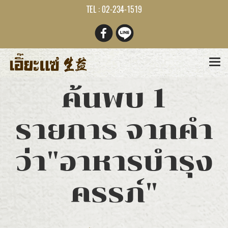
TEL : 02-234-1519
ค้นพบ 1
รายการ จากคำ
ว่า"อาหารบำรุง
ครรภ์"