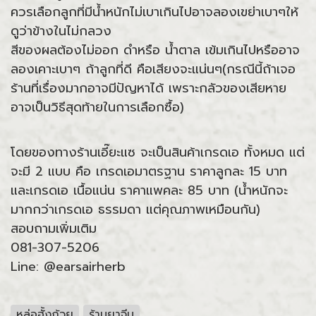
ควรเลือกลูกที่มีน้ำหนักไม่เบาเกินไป
อาจลองเขย่าเบาๆให้
ดูว่าข้างในไม่กลวง
สีของผลต้องไม่ออก ดำหรือ น้ำตาล เข้มเกินไป
หรืออาจ
ลองเคาะเบาๆ ถ้าลูกที่ดี คือเสียงจะแน่นๆ(กรณีนี้ถ้าเจอ
ร้านที่เรื่องมากอาจมีปัญหาได้ เพราะกลัวของเสียหาย
อาจเป็นวิธีสุดท้ายในการเลือกซื้อ)
โดยของทางร้านเอี๊ยะแซ จะเป็นสินค้าเกรดเอ ทั้งหมด แต่
จะมี 2 แบบ คือ เกรดเอมาตรฐาน ราคาลูกละ 15 บาท
และเกรดเอ เนื้อแน่น ราคาแพคละ 85 บาท (น้ำหนักจะ
มากกว่าเกรดเอ ธรรมดา แต่คุณภาพเหมือนกัน)
สอบถามเพิ่มเติม
081-307-5206
Line: @earsairherb
หล่อฮั้งก้วย
ร้านยาจีน