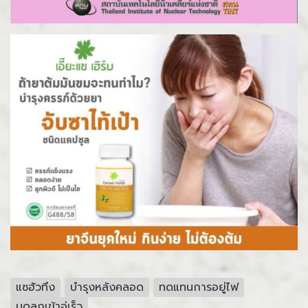
แซฮัวทึง
บำรุงหลังคลอด
ทดแทนการอยู่ไฟ
มดลูกเข้าอู่เร็ว