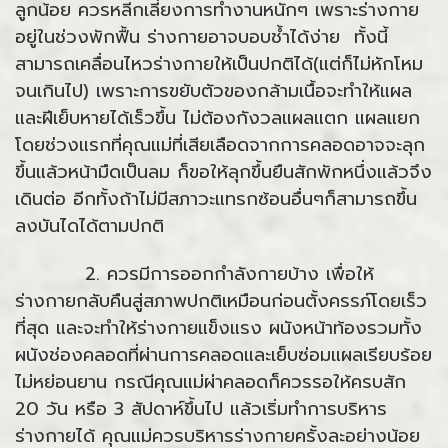
ลูกน้อย ควรหลีกเลี่ยงการทำงานหนักๆ เพราะร่างกาย
อยู่ในช่วงพักฟื้น ร่างกายอาจบอบช้ำได้ง่าย ทั้งนี้
สามารถเคลื่อนไหวร่างกายให้เป็นปกติได้(แต่ก็ไม่หักโหม
จนเกินไป) เพราะการขยับตัวของกล้ามเนื้อจะทำให้แผล
และฝีเย็บหายได้เร็วขึ้น ไม่ต้องกังวลแผลแตก แผลแยก
โดยช่วงแรกที่คุณแม่ที่เสียเลือดจากการคลอดอาจจะลุก
ขึ้นแล้วหน้ามืดเป็นลม ก็ขอให้ลุกขึ้นยืนสักพักหนึ่งแล้วจึง
เดินต่อ อีกทั้งถ้าไม่มีสภาวะแทรกซ้อนอื่นๆก็สามารถขึ้น
ลงบันไดได้ตามปกติ
2. ควรมีการออกกำลังกายบ้าง เพื่อให้
ร่างกายกลับคืนสู่สภาพปกติเหมือนก่อนตั้งครรภ์โดยเร็ว
ที่สุด และจะทำให้ร่างกายแข็งแรง ผนังหน้าท้องรวมทั้ง
ผนังช่องคลอดที่ผ่านการคลอดและเย็บซ่อมแผลเรียบร้อย
ไม่หย่อนยาน กรณีคุณแม่ผ่าคลอดก็ควรรอให้ครบสัก
20 วัน หรือ 3 สัปดาห์ขึ้นไป แล้วเริ่มทำการบริหาร
ร่างกายได้ คุณแม่ควรบริหารร่างกายครั้งละอย่างน้อย