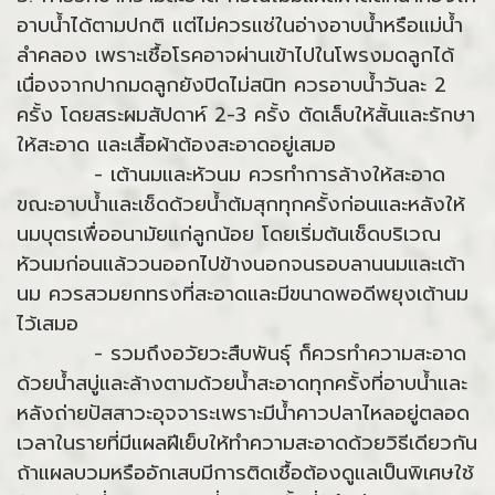
อาบน้ำได้ตามปกติ แต่ไม่ควรแช่ในอ่างอาบน้ำหรือแม่น้ำ
ลำคลอง เพราะเชื้อโรคอาจผ่านเข้าไปในโพรงมดลูกได้
เนื่องจากปากมดลูกยังปิดไม่สนิท ควรอาบน้ำวันละ 2
ครั้ง โดยสระผมสัปดาห์ 2-3 ครั้ง ตัดเล็บให้สั้นและรักษา
ให้สะอาด และเสื้อผ้าต้องสะอาดอยู่เสมอ
- เต้านมและหัวนม ควรทำการล้างให้สะอาด
ขณะอาบน้ำและเช็ดด้วยน้ำต้มสุกทุกครั้งก่อนและหลังให้
นมบุตรเพื่ออนามัยแก่ลูกน้อย โดยเริ่มต้นเช็ดบริเวณ
หัวนมก่อนแล้ววนออกไปข้างนอกจนรอบลานนมและเต้า
นม ควรสวมยกทรงที่สะอาดและมีขนาดพอดีพยุงเต้านม
ไว้เสมอ
- รวมถึงอวัยวะสืบพันธุ์ ก็ควรทำความสะอาด
ด้วยน้ำสบู่และล้างตามด้วยน้ำสะอาดทุกครั้งที่อาบน้ำและ
หลังถ่ายปัสสาวะอุจจาระเพราะมีน้ำคาวปลาไหลอยู่ตลอด
เวลาในรายที่มีแผลฝีเย็บให้ทำความสะอาดด้วยวิธีเดียวกัน
ถ้าแผลบวมหรืออักเสบมีการติดเชื้อต้องดูแลเป็นพิเศษใช้