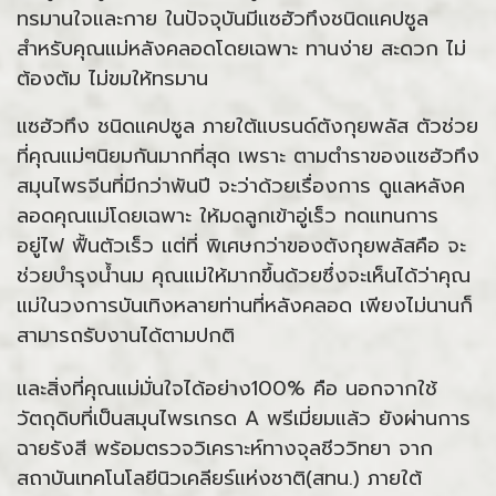
ทรมานใจและกาย ในปัจจุบันมีแซฮัวทึงชนิดแคปซูล
สำหรับคุณแม่หลังคลอดโดยเฉพาะ ทานง่าย สะดวก ไม่
ต้องต้ม ไม่ขมให้ทรมาน
แซฮัวทึง ชนิดแคปซูล ภายใต้แบรนด์ตังกุยพลัส ตัวช่วย
ที่คุณแม่ๆนิยมกันมากที่สุด เพราะ ตามตำราของแซฮัวทึง
สมุนไพรจีนที่มีกว่าพันปี จะว่าด้วยเรื่องการ ดูแลหลังค
ลอดคุณแม่โดยเฉพาะ ให้มดลูกเข้าอู่เร็ว ทดแทนการ
อยู่ไฟ ฟื้นตัวเร็ว แต่ที่ พิเศษกว่าของตังกุยพลัสคือ จะ
ช่วยบำรุงน้ำนม คุณแม่ให้มากขึ้นด้วยซึ่งจะเห็นได้ว่าคุณ
แม่ในวงการบันเทิงหลายท่านที่หลังคลอด เพียงไม่นานก็
สามารถรับงานได้ตามปกติ
และสิ่งที่คุณแม่มั่นใจได้อย่าง100% คือ นอกจากใช้
วัตถุดิบที่เป็นสมุนไพรเกรด A พรีเมี่ยมแล้ว ยังผ่านการ
ฉายรังสี พร้อมตรวจวิเคราะห์ทางจุลชีววิทยา จาก
สถาบันเทคโนโลยีนิวเคลียร์แห่งชาติ(สทน.) ภายใต้