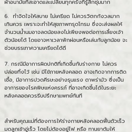
ผ้าอนามัยที่สะอาดและเปลี่ยนทุกครั้งที่รู้สึกชุ่มมาก
6. ทำจิตใจให้สบาย ไม่เครียด ไม่ควรวิตกกังวลมาก
เกินควร เพราะจะทำให้สุขภาพทรุดโทรม ซึ่งจะส่งผลให้
จำนวนน้ำนมอาจลดน้อยลงไม่เพียงพอต่อการเลี้ยงเจ้า
ตัวน้อยได้ โดยอาจหาเวลาพักผ่อนหรือเล่นกับลูกน้อย จะ
ช่วยบรรเทาความเครียดได้ดี
7. กรณีมีอาการผิดปกติที่เกิดขึ้นกับร่างกาย ไม่ควร
ปล่อยทิ้งไว้ เช่น มีไข้ภายหลังคลอด อาจเกิดจากการติด
เชื้อ, มีอาการปวดศีรษะอย่างรุนแรง ตาพร่ามัว ซึ่งเป็น
อาการของโรคพิษแห่งครรภ์ ที่อาจเกิดขึ้นได้ในระยะ
หลังคลอดควรรีบปรึกษาแพทย์ทันที
สำหรับคุณแม่ที่ต้องการให้ร่างกายหลังคลอดฟื้นตัวเร็ว
มดลูกเข้าอู่เร็ว โดยไม่ต้องอยู่ไฟ หรือ ทานยาต้มให้