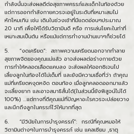
กำลังนั้นจะส่งผลดีต่อสุขภาพครรภ์และเด็กในท้องด้วย
แต่การออกกำลังกายควรจะอยู่ในระดับที่เหมาะสมไม่
หักโหมเกิน เช่น เดินในช่วงเช้าที่มีแดดอ่อนๆประมาณ
20 นาที เพื่อให้ได้รับวิตามินดี หรือ การเล่นโยคะในท่าที่
เหมาะสมเป็นต้น หรือแม้แต่การทำงานบ้านเบาๆก็ช่วยได้
5. “งดเครียด”: สภาพความเครียดนอกจากทำลาย
สุขภาพจิตของคุณแม่แล้ว อาจส่งผลต่อร่างกายด้วย
การทำให้หลอดเลือดแคบลง จะส่งผลให้ออกซิเจนไป
เลี้ยงลูกในท้องได้ไม่เต็มที่ และยังมีความเชื่อที่ว่า ถ้าคุณ
แม่ที่เครียดหงุดหงิด ตอนท้อง เมื่อลูกคลอดออกมาแล้ว
จะเลี้ยงยาก และอาจสมาธิสั้นได้(ในส่วนนี้ยังพิสูจน์ไม่ได้
100%) ...แต่ทางที่ดีคุณแม่ที่ปัญหาอะไรควรจะปล่อยวาง
และนึกถึงลูกในครรภ์ไว้ให้มากที่สุด
6. “มีวินัยในการบำรุงครรภ์”: กรณีที่คุณหมอให้
วิตามินต่างๆในการบำรุงครรภ์ เช่น แคลเซียม ,ธาตุ