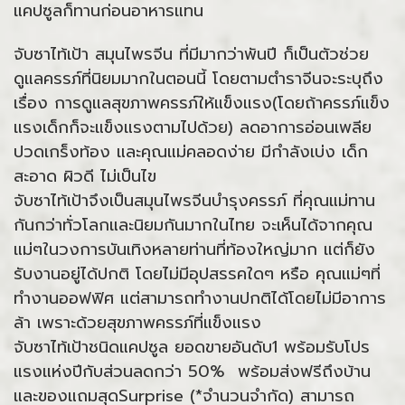
แคปซูลก็ทานก่อนอาหารแทน
จับซาไท้เป้า สมุนไพรจีน ที่มีมากว่าพันปี ก็เป็นตัวช่วย
ดูแลครรภ์ที่นิยมมากในตอนนี้ โดยตามตำราจีนจะระบุถึง
เรื่อง การดูแลสุขภาพครรภ์ให้แข็งแรง(โดยถ้าครรภ์แข็ง
แรงเด็กก็จะแข็งแรงตามไปด้วย) ลดอาการอ่อนเพลีย
ปวดเกร็งท้อง และคุณแม่คลอดง่าย มีกำลังเบ่ง เด็ก
สะอาด ผิวดี ไม่เป็นไข
จับซาไท้เป้าจึงเป็นสมุนไพรจีนบำรุงครรภ์ ที่คุณแม่ทาน
กันกว่าทั่วโลกและนิยมกันมากในไทย จะเห็นได้จากคุณ
แม่ๆในวงการบันเทิงหลายท่านที่ท้องใหญ่มาก แต่ก็ยัง
รับงานอยู่ได้ปกติ โดยไม่มีอุปสรรคใดๆ หรือ คุณแม่ๆที่
ทำงานออฟฟิศ แต่สามารถทำงานปกติได้โดยไม่มีอาการ
ล้า เพราะด้วยสุขภาพครรภ์ที่แข็งแรง
จับซาไท้เป้าชนิดแคปซูล ยอดขายอันดับ1 พร้อมรับโปร
แรงแห่งปีกับส่วนลดกว่า 50% พร้อมส่งฟรีถึงบ้าน
และของแถมสุดSurprise (*จำนวนจำกัด) สามารถ