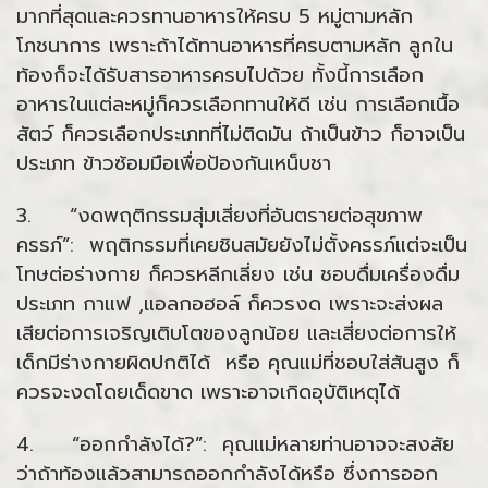
มากที่สุดและควรทานอาหารให้ครบ 5 หมู่ตามหลัก
โภชนาการ เพราะถ้าได้ทานอาหารที่ครบตามหลัก ลูกใน
ท้องก็จะได้รับสารอาหารครบไปด้วย ทั้งนี้การเลือก
อาหารในแต่ละหมู่ก็ควรเลือกทานให้ดี เช่น การเลือกเนื้อ
สัตว์ ก็ควรเลือกประเภทที่ไม่ติดมัน ถ้าเป็นข้าว ก็อาจเป็น
ประเภท ข้าวซ้อมมือเพื่อป้องกันเหน็บชา
3. “งดพฤติกรรมสุ่มเสี่ยงที่อันตรายต่อสุขภาพ
ครรภ์”: พฤติกรรมที่เคยชินสมัยยังไม่ตั้งครรภ์แต่จะเป็น
โทษต่อร่างกาย ก็ควรหลีกเลี่ยง เช่น ชอบดื่มเครื่องดื่ม
ประเภท กาแฟ ,แอลกอฮอล์ ก็ควรงด เพราะจะส่งผล
เสียต่อการเจริญเติบโตของลูกน้อย และเสี่ยงต่อการให้
เด็กมีร่างกายผิดปกติได้ หรือ คุณแม่ที่ชอบใส่ส้นสูง ก็
ควรจะงดโดยเด็ดขาด เพราะอาจเกิดอุบัติเหตุได้
4. “ออกกำลังได้?”: คุณแม่หลายท่านอาจจะสงสัย
ว่าถ้าท้องแล้วสามารถออกกำลังได้หรือ ซึ่งการออก