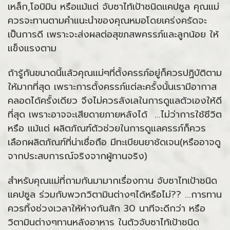
เหล็ก,โอบิมิน หรือแม้แต่ จับซาไท้เป้าชนิดแคปซูล คุณแม่
ควรจะทานตามคำแนะนำของคุณหมอโดยเคร่งครัดจะ
เป็นการดี เพราะจะส่งผลต่อสุขภสพครรภ์และลูกน้อย ให้
แข็งแรงตาม
ถ้ารู้กันขนาดนี้แล้วคุณแม่ๆที่ตั้งครรภ์อยู่ก็ควรปฏิบัติตาม
ให้มากที่สุด เพราะการตั้งครรภ์แต่ละครั้งนั้นเรามีอากาส
คลอดได้ครั้งเดียว จึงไม่ควรลังเลในการดูแลตัวเองให้ดี
ที่สุด เพราะอาจจะเสียดายภายหลังได้ ...ไม่ว่าการใช้ชีวิต
หรือ แม้แต่ ผลิตภัณฑ์ตัวช่วยในการดูแลครรภ์ก็ควร
เลือกผลิตภัณฑ์ที่น่าเชื่อถือ มีทะเบียนยาชัดเจน(หรืออาจดู
จากประสบการณ์จริงจากผู้ทานจริง)
สำหรับคุณแม่ที่ถามกันมามากเรื่องทาน จับซาไทเป้าชนิด
แคปซูล ร่วมกับพวกวิตามินต่างๆได้หรือไม่?? ...การทาน
ควรทิ้งช่วงเวลาให้ห่างกันสัก 30 นาทีจะดีกว่า หรือ
วิตามินต่างๆทานหลังอาหาร ในตัวจับซาไท้เป้าชนิด