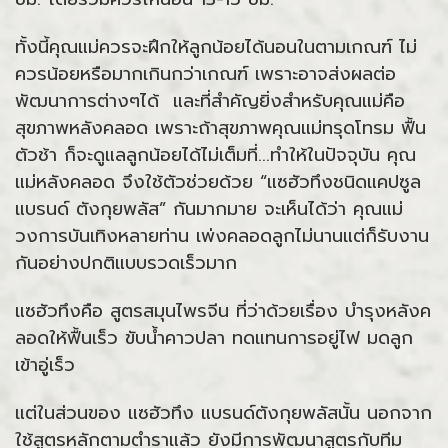
ทั้งนี้คุณแม่ควรจะฝึกให้ลูกน้อยได้นอนในตามเกณฑ์ ไม่
ควรน้อยหรือมากเกินกว่าเกณฑ์ เพราะอาจส่งผลต่อ
พัฒนาการต่างๆได้ และที่สำคัญยิ่งสำหรับคุณแม่คือ
สุขภาพหลังคลอด เพราะถ้าสุขภาพคุณแม่ทรุดโทรม ฟื้น
ตัวช้า ก็จะดูแลลูกน้อยได้ไม่เต็มที่...ทำให้ในปัจจุบัน คุณ
แม่หลังคลอด จึงใช้ตัวช่วยด้วย “แซฮัวทึงชนิดแคปซูล
แบรนด์ ตังกุยพลัส” กันมากมาย จะเห็นได้ว่า คุณแม่
วงการบันเทิงหลายท่าน เพ่งคลอดลูกไม่นานแต่ก็รับงาน
กันอย่างปกติแบบรวดเร็วมาก
แซฮัวทึงคือ สูตรสมุนไพรจีน ที่ว่าด้วยเรื่อง บำรุงหลังค
ลอดให้ฟื้นเร็ว ขับน้ำคาวปลา ทดแทนการอยู่ไฟ มดลูก
เข้าอู่เร็ว
แต่ในส่วนของ แซฮัวทึง แบรนด์ตังกุยพลัสนั้น นอกจาก
ใช้สูตรหลักตามตำราแล้ว ยังมีการพัฒนาสูตรกับทีม