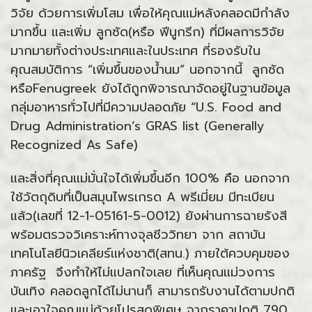
วิจัย ด้วยการเพิ่มโสม เพื่อให้คุณแม่หลังคลอดมีกำลัง
มากขึ้น และเพิ่ม ลูกซัด(หรือ ฟีนูกรีก) ที่มีผลการวิจัย
มากมายทั้งต่างประเทศและในประเทศ ที่รองรับใน
คุณสมบัติการ “เพิ่มขึ้นของน้ำนม” นอกจากนี้ ลูกซัด
หรือFenugreek ยังได้ถูกพิจารณาจัดอยู่ในฐานข้อมูล
กลุ่มอาหารทั่วไปที่มีความปลอดภัย “U.S. Food and
Drug Administration’s GRAS list (Generally
Recognized As Safe)
และสิ่งที่คุณแม่มั่นใจได้เพิ่มขึ้นอีก 100% คือ นอกจาก
ใช้วัตถุดิบที่เป็นสมุนไพรเกรด A พรีเมี่ยม มีทะเบียน
แล้ว(เลขที่ 12-1-05161-5-0012) ยังผ่านการฉายรังสี
พร้อมตรวจวิเคราะห์ทางจุลชีววิทยา จาก สถาบัน
เทคโนโลยีนิวเคลียร์แห่งชาติ(สทน.) ภายใต้ควบคุมของ
ภาครัฐ จึงทำให้ไม่แปลกใจเลย ที่เห็นคุณแม่วงการ
บันเทิง คลอดลูกได้ไม่นานก็ สามารถรับงานได้ตามปกติ
และเอาใจคุณแม่ด้วยโปรสุดพิเศษ จากราคาปกติ 790