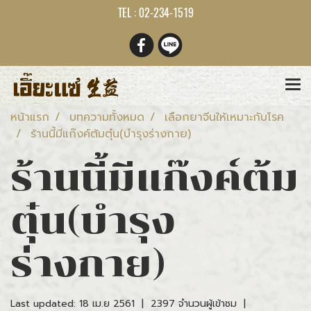
TEL : 02-234-1519
หน้าแรก
บทความทั้งหมด
เลือกยาจีนให้เหมาะกับโรค
ร้านนี้มีแก๊งค์ต้มตุ๋น(บำรุงร่างกาย)
ร้านนี้มีแก๊งค์ต้ม
ตุ๋น(บำรุง
ร่างกาย)
Last updated: 18 เม.ย 2561
|
2397 จำนวนผู้เข้าชม
|