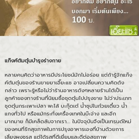
แก๊งค์ต้มตุ๋นบำรุงร่างกาย
หลายคนคิดว่าอาหารมีประโยชน์มักไม่อร่อย แต่ถ้ารู้จักแก๊ง
ค์ต้มตุ๋นของร้านขายยาเอี๊ยะแซ อาจเปลี่ยนความคิดดัง
กล่าว เพราะรู้หรือไม่ว่าร้านอาหารดังๆหลายร้านได้เป็น
ลูกค้าของทางร้านที่นิยมซื้อชุดตุ๋นไปปรุงขาย ไม่ว่าประเภท
ชุดตุ๋นกระเพาะปลา พะโล้ บะกุ๊ดเต๋ น้ำซุปในก๋วยเตี๋ยว น้ำ
แกงทั่วไป หรือแม้กระทั่งเครื่องเทศในบ๊ะจ่าง และอีก
มากมาย ก็มีเคล็ดลับจากเรา... ในปัจจุบันจึงเป็นเทรนด์ใหม่
ของคนที่รักสุขภาพในการปรุงอาหารเองที่บ้านด้วยการ
เลี่ยงผงชูรส แต่ได้รสที่ดีเยี่ยมและดีต่อสุขภาพ