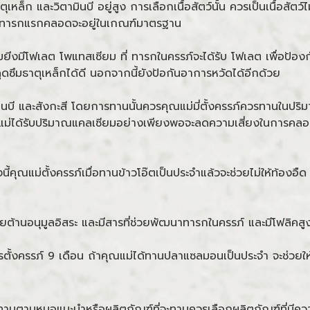
ล็ก และวิตามินบี อยู่สูง การเลือกเนื้อสัตว์นั้น ควรเป็นเนื้อสัตว
หนักทารกแรกคลอดจะอยู่ในเกณฑ์มาตรฐาน
ส้มยีงมีโฟเลต โพแทสเซียม ที่ ทารกในครรภ์จะได้รับ โฟเลต เพื่อป้
ดซึมธาตุเหล็กได้ดี นอกจากนี้ยังป้อกันอาการหวัดได้อีกด้วย
บี และสังกะสี โดยการทานนั้นควรคุณแม่มี่ตั้งครรภ์ควรทานในปริมาณท
ุณแม่ได้รับปริมาณแคลเซียมอย่างเพียงพอจะลดความเสี่ยงในการคล
งนี้คุณแม่ตั้งครรภ์เมื่อทานข้าวโอ๊ตเป็นประจำแล้วจะช่วยไม่ให้ท้องอื
วยต้านอนุมูลอิสระ และมีสารที่ช่วยพัฒนาทารกในครรภ์ และมีโฟลิคสู
ั้งครรภ์ 9 เดือน ถ้าคุณแม่ได้ทานปลาแซลมอนเป็นประจำ จะช่ว
ตามหมอแนะนำหรือผลิตภัณฑ์ที่จะทานควรเลือกผลิตภัณฑ์ที่มีความน่