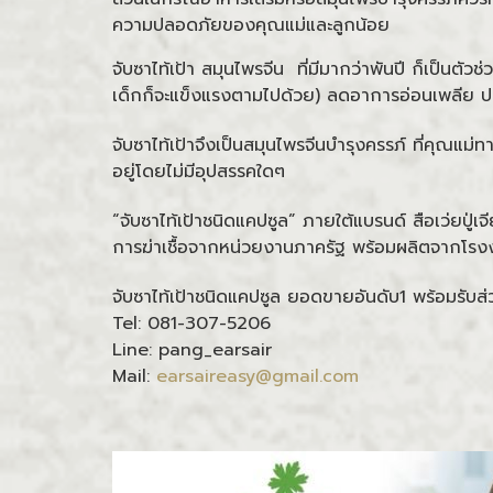
ความปลอดภัยของคุณแม่และลูกน้อย
จับซาไท้เป้า สมุนไพรจีน ที่มีมากว่าพันปี ก็เป็นต
เด็กก็จะแข็งแรงตามไปด้วย) ลดอาการอ่อนเพลีย ปว
จับซาไท้เป้าจึงเป็นสมุนไพรจีนบำรุงครรภ์ ที่คุณแ
อยู่โดยไม่มีอุปสรรคใดๆ
“จับซาไท้เป้าชนิดแคปซูล” ภายใต้แบรนด์ สือเว่ยป
การฆ่าเชื้อจากหน่วยงานภาครัฐ พร้อมผลิตจากโรงงาน
จับซาไท้เป้าชนิดแคปซูล ยอดขายอันดับ1 พร้อมรับส
Tel: 081-307-5206
Line: pang_earsair
Mail:
earsaireasy@gmail.com