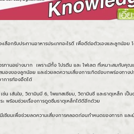
เลือกรับประทานอาหารประเภทอะไรดี เพื่อดีต่อตัวเองและลูกน้อย โ
่ควรทานอย่างมาก เพราะมีทั้ง โปรตีน และ โฟเลต ที่เหมาะสมกับคุณแม่ท
ระบบสมองของลูกน้อย และช่วยลดความเสี่ยงการเกิดข้อบกพร่องทางป
อาการท้องอืดได้
ช่น เส้นใย, วิตามินบี 6, โพแทสเซียม, วิตามินซี และธาตุเหล็ก เป
ระ พร้อมช่วยเรื่องการดูดซึมธาตุเหล็กได้ดีอีกด้วย
แมกนีเซียมเพื่อช่วยลดความเสี่ยงการคลอดก่อนกำหนดของทารก และย