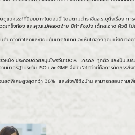
ัวช่วยดูแลครรภ์ที่นิยมมากในตอนนี้ โดยตามตำราจีนจะระบุถึงเรื่อง 
ดเกร็งท้อง และคุณแม่คลอดง่าย มีกำลังเบ่ง เด็กสะอาด ผิวดี ไม่
ม่ทานกันกว่าทั่วโลกและนิยมกันมากในไทย จะเห็นได้จากคุณแม่ๆในวงก
ู่เจียวหนัง ประกอบด้วยสมุนไพรจีน100% เกรดA ทุกตัว และเป็นแบรน
มาตรฐานระดับ ISO และ GMP จึงมั่นใจได้ว่านี่คือการคัดสรรสิ่งที่
่วนลดพิเศษสูงสุดกว่า 36% และส่งฟรีถึงบ้าน สามารถสอบถามเพิ่มเ