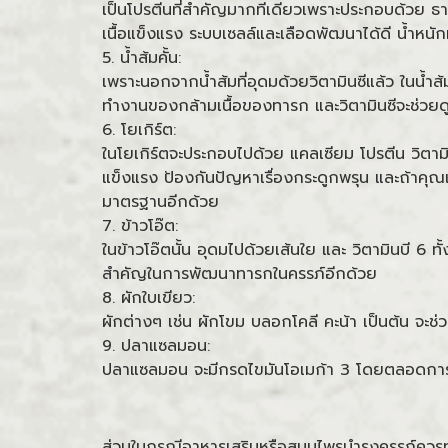
เป็นโปรตีนที่สำคัญมากทีเดียวเพราะประกอบด้วย ธาตุเห
เนื้อแข็งแรง ระบบเซลล์และเลือดพัฒนาได้ดี น้ำ
5. น้ำส้มคั้น:
เพราะนอกจากน้ำส้มที่อุดมด้วยวิตามินซีแล้ว ในน้ำ
ทำงานของกล้ามเนื้อของทารก และวิตามินซีจะช่วยดู
6. โยเกิร์ต:
ในโยเกิร์ตจะประกอบไปด้วย แคลเซียม โปรตีน วิตามิน
แข็งแรง ป้องกันปัญหาเรื่องกระดูกพรุน และถ้าค
มาตรฐานอีกด้วย
7. ข้าวโอ๊ต:
ในข้าวโอ๊ตนั้น อุดมไปด้วยเส้นใย และ วิตามินบี 6 ทั้
สำคัญในการพัฒนาทารกในครรภ์อีกด้วย
8. ผักใบเขียว:
ผักต่างๆ เช่น ผักโขม บลอกโคลี คะน้า เป็นต้น จะช่
9. ปลาแซลมอน:
ปลาแซลมอน จะมีกรดไขมันโอเมก้า 3 โดยตลอดการต
ส่วนในกรณีอาหารเสริมหรือสมุนไพรบำรุงครรภ์ควรทาน