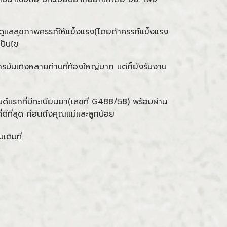
การดูแลสุขภาพครรภ์ให้แข็งแรง(โดยถ้าครรภ์แข็งแรง
เป็นไข
ารบันเทิงหลายท่านที่ท้องใหญ่มาก แต่ก็ยังรับงาน
ด์แรกที่มีทะเบียนยา(เลขที่ G488/58) พร้อมผ่าน
ดีที่สุด ก่อนถึงคุณแม่และลูกน้อย
ติมที่