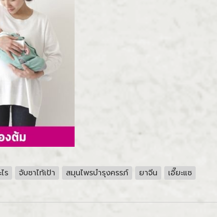
ะไร
จับซาไท้เป้า
สมุนไพรบำรุงครรภ์
ยาจีน
เอี๊ยะแซ